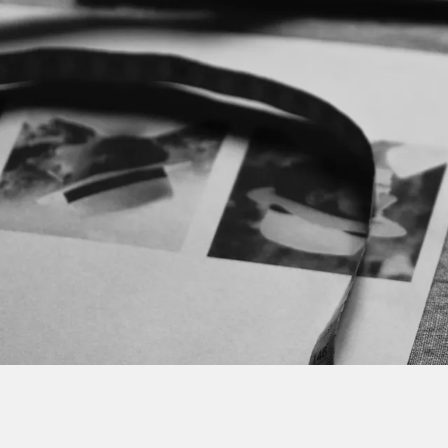
内
容
を
ス
キ
ッ
プ