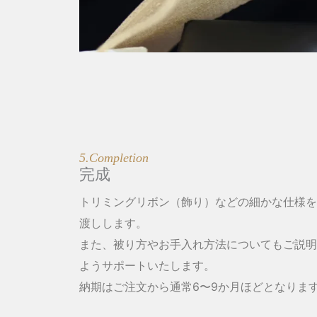
5.Completion
完成
トリミングリボン（飾り）などの細かな仕様を
渡しします。
また、被り方やお手入れ方法についてもご説明
ようサポートいたします。
納期はご注文から通常6〜9か月ほどとなりま